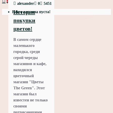
0
alexander
0
5451
История
Ваша корзина пуста!
покупки
цветов!
В самом сердце
маленького
городка, среди
серой череды
магазинов и кафе,
находился
цветочный
магазин "Цветы
The Green". Этот
магазин был
известен не только
своими
потрясающими