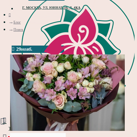
Г. МОСКВА, УЛ. ЮННАТОВ, Д. 4КА
Блог
Поиск
29
нояб.
Товаров 0 (0 руб.)