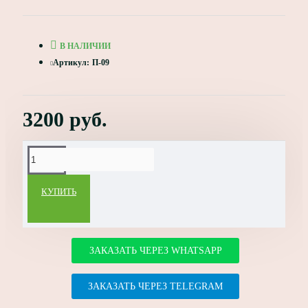
В НАЛИЧИИ
Артикул:
П-09
Примечание:
HTML разметка не
поддерживается! Используйте обычный текст.
3200 руб.
Оценка:
Плохо
Хорошо
ПРОДОЛЖИТЬ
КУПИТЬ
ЗАКАЗАТЬ ЧЕРЕЗ WHATSAPP
ЗАКАЗАТЬ ЧЕРЕЗ TELEGRAM