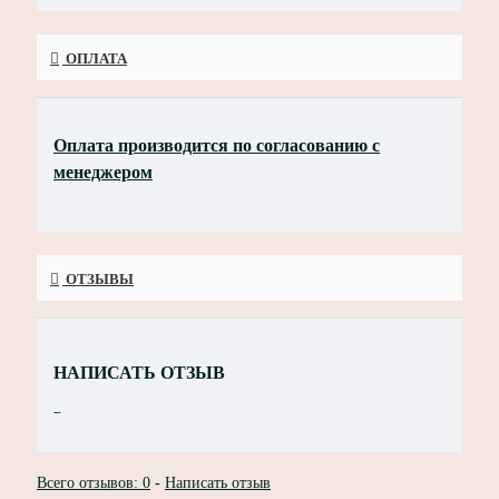
ОПЛАТА
Оплата производится по согласованию с
менеджером
Оплата картой, СПБ, Т-Банк, SberPay (через
Юкассу)
ОТЗЫВЫ
НАПИСАТЬ ОТЗЫВ
Ваше имя:
Всего отзывов: 0
-
Написать отзыв
Ваш отзыв: